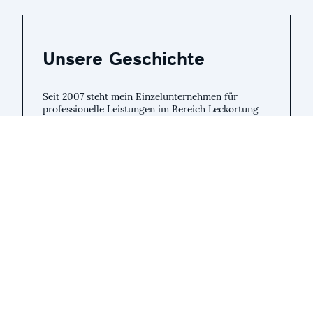
Unsere Geschichte
Seit 2007 steht mein Einzelunternehmen für
professionelle Leistungen im Bereich Leckortung
und Bautrocknung. Mit langjähriger Erfahrung,
moderner Technik und persönlichem Einsatz
unterstütze ich Privatkunden, Hauserwaltungen
und Unternehmen bei der schnellen und
zuverlässigen Schadensbehebung.
Von der präzisen Ortung versteckter Leckagen bis
zur fachgerechten Trocknung von Gebäuden biete
ich individuelle Lösungen aus einer Hand. Dabei
stehen Qualität, sauberes Arbeiten und eine rasche
Abwicklung im Mittelpunkt, um Folgeschäden
möglichst gering zu halten.
Kontaktieren Sie uns